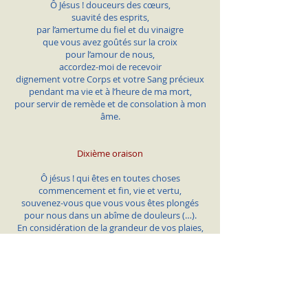
Ô Jésus ! douceurs des cœurs,
suavité des esprits,
par l’amertume du fiel et du vinaigre
que vous avez goûtés sur la croix
pour l’amour de nous,
accordez-moi de recevoir
dignement votre Corps et votre Sang précieux
pendant ma vie et à l’heure de ma mort,
pour servir de remède et de consolation à mon
âme.
Dixième oraison
Ô jésus ! qui êtes en toutes choses
commencement et fin, vie et vertu,
souvenez-vous que vous vous êtes plongés
pour nous dans un abîme de douleurs (…).
En considération de la grandeur de vos plaies,
enseignez-moi à garder vos comm
andements
par une vraie charité (…)
Douzième oraison