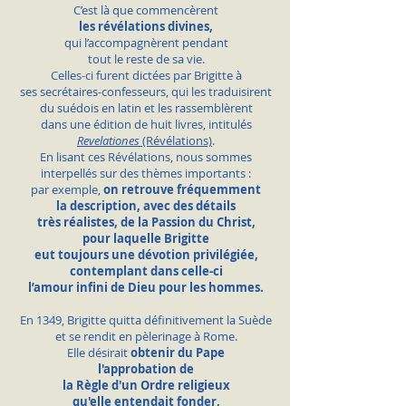
C’est là que commencèrent
les révélations divines,
qui l’accompagnèrent pendant
tout le reste de sa vie.
Celles-ci furent dictées par Brigitte à
ses secrétaires-confesseurs, qui les traduisirent
du suédois en latin et les rassemblèrent
dans une édition de huit livres, intitulés
Revelationes
(Révélations)
.
En lisant ces Révélations, nous sommes
interpellés sur des thèmes importants :
par exemple,
on retrouve fréquemment
la description, avec des détails
très réalistes,
de la Passion du Christ,
pour laquelle Brigitte
eut toujours une dévotion privilégiée,
contemplant dans celle-ci
l’amour infini de Dieu pour les hommes.
En 1349, Brigitte quitta définitivement la Suède
et se rendit en pèlerinage à Rome.
Elle désirait
obtenir du Pape
l'approbation de
la Règle d'un Ordre religieux
qu'elle entendait fonder,