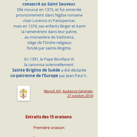
consacré au
Saint Sauveur
.
Elle mourut en 1373, et fut enterrée
provisoirement
dans l'église romaine
«San Lorenzo in Panisperna»,
mais en 1374, ses enfants Birger et Karin
la ramenèrent dans leur patrie,
au monastère de Vadstena,
siège de l'Ordre religieux
fondé par sainte Brigitte.
En 1391, le Pape Boniface IX
la canonisa solennellement.
Sainte Brigitte de Suède
a été déclarée
co-patronne de l’Europe
par Jean-Paul II.
(
Benoît XVI, Audience Générale
,
27 octobre 2010
)
Extraits des 15 oraisons
Première oraison