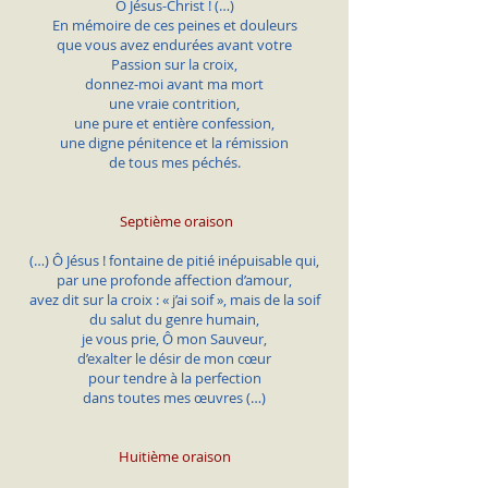
Ô Jésus-Christ ! (…)
En mémoire de ces peines et douleurs
que vous avez endurées avant votre
Passion sur la croix,
donnez-moi avant ma mort
une vraie contrition,
une pure et entière confession,
une digne pénitence et la rémission
de tous mes péchés.
Septième oraison
(…) Ô Jésus ! fontaine de pitié inépuisable qui,
par une profonde affection d’amour,
avez dit sur la croix : « j’ai soif », mais de la soif
du salut du genre humain,
je vous prie, Ô mon Sauveur,
d’exalter le désir de mon cœur
pour tendre à la perfection
dans toutes mes œuvres (…)
Huitième oraison