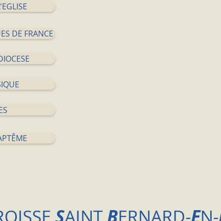
'EGLISE
ES DE FRANCE
DIOCESE
SIQUE
ES
BAPTÊME
ROISSE
S
AINT
B
ERNARD-
E
N-