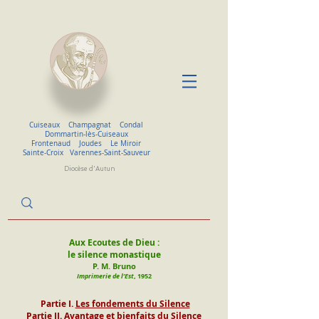
Cuiseaux
Champagnat
Condal
Dommartin-lès-Cuiseaux
Frontenaud
Joudes
Le Miroir
Sainte-Croix
Varennes-Saint-Sauveur
Diocèse d'Autun
Aux Ecoutes de Dieu :
le silence monastique
P. M. Bruno
Imprimerie de l’Est
, 1952
Partie I.
Les fondements du Silence
Partie II.
Avantage et bienfaits du Silence