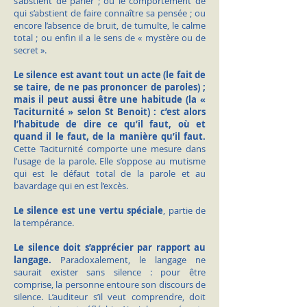
s’abstient de parler ; ou le comportement de
qui s’abstient de faire connaître sa pensée ; ou
encore l’absence de bruit, de tumulte, le calme
total ; ou enfin il a le sens de « mystère ou de
secret ».
Le silence est avant tout un acte (le fait de
se taire, de ne pas prononcer de paroles) ;
mais il peut aussi être une habitude (la «
Taciturnité » selon St Benoit) : c’est alors
l’habitude de dire ce qu’il faut, où et
quand il le faut, de la manière qu’il faut.
Cette Taciturnité comporte une mesure dans
l’usage de la parole. Elle s’oppose au mutisme
qui est le défaut total de la parole et au
bavardage qui en est l’excès.
Le silence est une vertu spéciale
, partie de
la tempérance.
Le silence doit s’apprécier par rapport au
langage.
Paradoxalement, le langage ne
saurait exister sans silence : pour être
comprise, la personne entoure son discours de
silence. L’auditeur s’il veut comprendre, doit