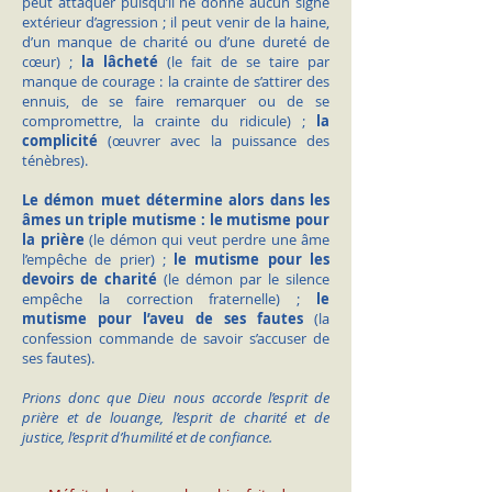
peut attaquer puisqu’il ne donne aucun signe
extérieur d’agression ; il peut venir de la haine,
d’un manque de charité ou d’une dureté de
cœur) ;
la lâcheté
(le fait de se taire par
manque de courage : la crainte de s’attirer des
ennuis, de se faire remarquer ou de se
compromettre, la crainte du ridicule) ;
la
complicité
(œuvrer avec la puissance des
ténèbres).
Le démon muet détermine alors dans les
âmes un triple mutisme : le mutisme pour
la prière
(le démon qui veut perdre une âme
l’empêche de prier) ;
le mutisme pour les
devoirs de charité
(le démon par le silence
empêche la correction fraternelle) ;
le
mutisme pour l’aveu de ses fautes
(la
confession commande de savoir s’accuser de
ses fautes).
Prions donc que Dieu nous accorde l’esprit de
prière et de louange, l’esprit de charité et de
justice, l’esprit d’humilité et de confiance.