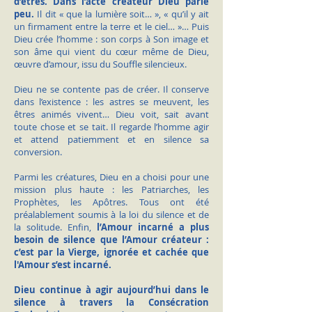
d’êtres.
Dans l’acte créateur Dieu parle
peu.
Il dit « que la lumière soit… », « qu’il y ait
un firmament entre la terre et le ciel… »… Puis
Dieu crée l’homme : son corps à Son image et
son âme qui vient du cœur même de Dieu,
œuvre d’amour, issu du Souffle silencieux.
Dieu ne se contente pas de créer. Il conserve
dans l’existence : les astres se meuvent, les
êtres animés vivent… Dieu voit, sait avant
toute chose et se tait. Il regarde l’homme agir
et attend patiemment et en silence sa
conversion.
Parmi les créatures, Dieu en a choisi pour une
mission plus haute : les Patriarches, les
Prophètes, les Apôtres. Tous ont été
préalablement soumis à la loi du silence et de
la solitude. Enfin,
l
’Amour incarné a plus
besoin de silence que l’Amour créateur :
c’est par la Vierge, ignorée et cachée que
l'Amour s’est incarné.
Dieu continue à agir aujourd’hui dans le
silence à travers la Consécration