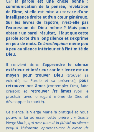
Car
la parole est une chose bonne :
communication de la pensée, révélation
de l’âme, si elle est mise au service d’une
intelligence droite et d’un cœur généreux.
Sur les lèvres de l’apôtre, n’est-elle pas
l’expression de Dieu même ? Mais pour
obtenir un pareil résultat, il faut que cette
parole sorte d’un long silence et s’exprime
en peu de mots. Ce
breviloquium
mène peu
à peu au silence intérieur et à l’intimité de
Dieu.
Il convient donc d’
apprendre le silence
extérieur et intérieur car le silence est un
moyen pour trouver Dieu
(trouver sa
volonté, sa Parole et sa présence),
pour
retrouver nos âmes
(contempler Dieu, faire
oraison) et
retrouver
les
âmes
(voir le
prochain avec le regard même de Dieu et
développer la charité).
Ce silence, la Vierge Marie l’a pratiqué et nous
pouvons lui adresser cette prière :
« Sainte
Vierge Marie, qui avez poussé la fidélité au silence
jusqu’à l’héroïsme, apprenez-moi à aimer (le