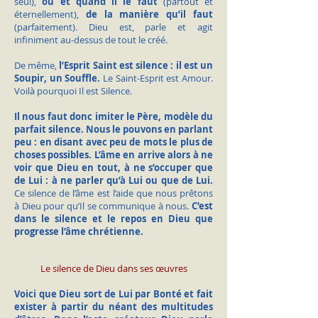
seul),
où et quand il le faut
(partout et
éternellement),
de la manière qu’il faut
(parfaitement). Dieu est, parle et agit
infiniment au-dessus de tout le créé.
De même,
l’Esprit Saint est silence : il est un
Soupir, un Souffle.
Le Saint-Esprit est Amour.
Voilà pourquoi Il est Silence.
Il nous faut donc imiter le Père, modèle du
parfait silence. Nous le pouvons en parlant
peu : en disant avec peu de mots le plus de
choses possibles. L’âme en arrive alors à ne
voir que Dieu en tout, à ne s’occuper que
de Lui : à ne parler qu’à Lui ou que de Lui.
Ce silence de l’âme est l’aide que nous prêtons
à Dieu pour qu’Il se communique à nous.
C’est
dans le silence et le repos en Dieu que
progresse l’âme chrétienne.
Le silence de Dieu dans ses œuvres
Voici que Dieu sort de Lui par Bonté et fait
exister à partir du néant des multitudes