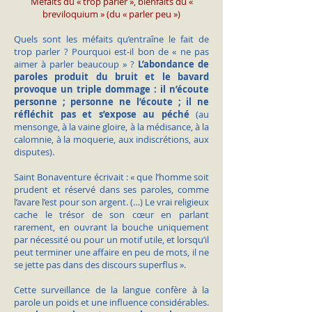
Méfaits du « trop parler », bienfaits du «
breviloquium » (du « parler peu »)
Quels sont les méfaits qu’entraîne le fait de
trop parler ? Pourquoi est-il bon de « ne pas
aimer à parler beaucoup » ?
L’abondance de
paroles produit du bruit et le bavard
provoque un triple dommage : il n’écoute
personne ; personne ne l’écoute ; il ne
réfléchit pas et s’expose au péché
(au
mensonge, à la vaine gloire, à la médisance, à la
calomnie, à la moquerie, aux indiscrétions, aux
disputes).
Saint Bonaventure écrivait : « que l’homme soit
prudent et réservé dans ses paroles, comme
l’avare l’est pour son argent. (…) Le vrai religieux
cache le trésor de son cœur en parlant
rarement, en ouvrant la bouche uniquement
par nécessité ou pour un motif utile, et lorsqu’il
peut terminer une affaire en peu de mots, il ne
se jette pas dans des discours superflus ».
Cette surveillance de la langue confère à la
parole un poids et une influence considérables.