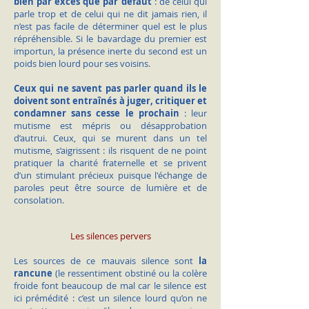
bien par excès que par défaut
: de celui qui
parle trop et de celui qui ne dit jamais rien, il
n’est pas facile de déterminer quel est le plus
répréhensible. Si le bavardage du premier est
importun, la présence inerte du second est un
poids bien lourd pour ses voisins.
Ceux qui ne savent pas parler quand ils le
doivent sont entraînés à juger, critiquer et
condamner sans cesse le prochain
: leur
mutisme est mépris ou désapprobation
d’autrui. Ceux, qui se murent dans un tel
mutisme, s’aigrissent : ils risquent de ne point
pratiquer la charité fraternelle et se privent
d’un stimulant précieux puisque l'échange de
paroles peut être source de lumière et de
consolation.
Les silences pervers
Les sources de ce mauvais silence sont
la
rancune
(le ressentiment obstiné ou la colère
froide font beaucoup de mal car le silence est
ici prémédité : c’est un silence lourd qu’on ne