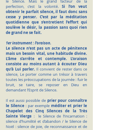
le Silence. Mais le grand facteur de la
perfection, c’est la volonté.
Si l’on veut
obtenir le parfait silence, il faut donc sans
cesse y penser.
C’est par la méditation
quotidienne que s’entretient l’effort qui
soulève le désir, la passion sans quoi rien
de grand ne se fait.
1er instrument : l’oraison.
Le silence n’est pas un acte de pénitence
mais un besoin vital, une habitude divine.
L’âme s’arrête et contemple. L’oraison
consiste au moins autant à écouter Dieu
qu’à Lui parler.
Il convient de rester dans ce
silence, Le porter comme un trésor à travers
toutes les préoccupations de la journée : fuir le
bruit, se taire, se reposer en Dieu en
demandant l’Esprit de Silence.
Il est aussi possible de
prier pour connaître
le Silence
: par exemple
méditer et
prier le
Chapelet des Cinq Silences de la Très
Sainte Vierge
: le Silence de l’Incarnation :
silence d’humilité et d’abandon / le Silence de
Noël : silence de joie, de reconnaissance et de