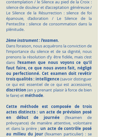
contemplation / le Silence au pied de la Croix :
silence de douleur et d’acceptation généreuse /
Le Silence de la Résurrection : silence de foi
épanouie, d’adoration / Le Silence de la
Pentecôte : silence de consommation dans la
plénitude.
2ème instrument : l’examen.
Dans l’oraison, nous acquérons la conviction de
l’importance du silence et de sa dignité, nous
prenons la résolution d’y être fidèle, mais c’est
dans
l’examen que nous voyons ce qu’il
faut faire, ce que nous avons fait, négligé
ou perfectionné. Cet examen doit revêtir
trois qualités : intelligence
(savoir distinguer
ce qui est essentiel de ce qui est accessoire),
discrétion
(en y prenant plaisir à force de bien
le faire) et
méthode
.
Cette méthode est composée de trois
actes distincts : un acte de prévision posé
en début de journée
(l’examen de
prévoyance) de manière attentive, volontaire
et dans la prière ;
un acte de contrôle posé
au milieu du jour
(l’examen particulier) : se