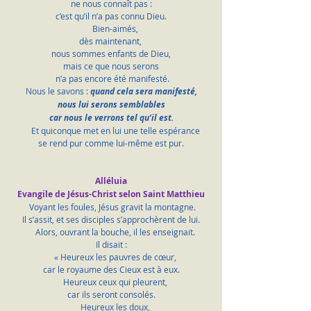
ne nous connaît pas :
c’est qu’il n’a pas connu Dieu.
    Bien-aimés,
dès maintenant, 
nous sommes enfants de Dieu,
mais ce que nous serons
 n’a pas encore été manifesté.
Nous le savons :
 quand cela sera manifesté,
nous lui serons semblables
car nous le verrons tel qu’il est.
    Et quiconque met en lui une telle espérance
se rend pur comme lui-même est pur.
Alléluia
Evangile de Jésus-Christ selon Saint Matthieu
Voyant les foules, Jésus gravit la montagne.
Il s’assit, et ses disciples s’approchèrent de lui.
    Alors, ouvrant la bouche, il les enseignait.
Il disait :
    « Heureux les pauvres de cœur,
car le royaume des Cieux est à eux.
    Heureux ceux qui pleurent,
car ils seront consolés.
    Heureux les doux,