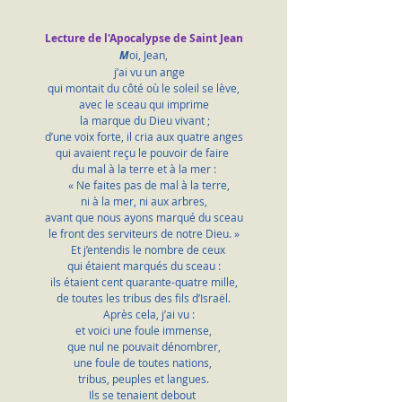
Lecture de l'Apocalypse de Saint Jean
M
oi, Jean,
    j’ai vu un ange
qui montait du côté où le soleil se lève,
avec le sceau qui imprime
 la marque du Dieu vivant ;
d’une voix forte, il cria aux quatre anges
qui avaient reçu le pouvoir de faire 
du mal à la terre et à la mer :
    « Ne faites pas de mal à la terre,
ni à la mer, ni aux arbres,
avant que nous ayons marqué du sceau
le front des serviteurs de notre Dieu. »
    Et j’entendis le nombre de ceux 
qui étaient marqués du sceau :
ils étaient cent quarante-quatre mille,
de toutes les tribus des fils d’Israël.
    Après cela, j’ai vu :
et voici une foule immense,
que nul ne pouvait dénombrer,
une foule de toutes nations, 
tribus, peuples et langues.
Ils se tenaient debout 