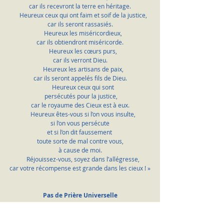
car ils recevront la terre en héritage.
    Heureux ceux qui ont faim et soif de la justice,
car ils seront rassasiés.
    Heureux les miséricordieux,
car ils obtiendront miséricorde.
    Heureux les cœurs purs,
car ils verront Dieu.
    Heureux les artisans de paix,
car ils seront appelés fils de Dieu.
    Heureux ceux qui sont
 persécutés pour la justice,
car le royaume des Cieux est à eux.
    Heureux êtes-vous si l’on vous insulte,
si l’on vous persécute
et si l’on dit faussement 
toute sorte de mal contre vous,
à cause de moi.
    Réjouissez-vous, soyez dans l’allégresse,
car votre récompense est grande dans les cieux ! »
Pas de Prière Universelle
nous faisons mémoire des défunts de l’année
que nous confions à la miséricorde de Dieu…