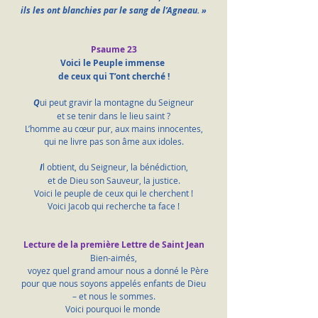
ils les ont blanchies par le sang de l’Agneau. »
Psaume 23
Voici le Peuple immense 
de ceux qui T’ont cherché !
Q
ui peut gravir la montagne du Seigneur
et se tenir dans le lieu saint ?
L’homme au cœur pur, aux mains innocentes,
qui ne livre pas son âme aux idoles.
I
l obtient, du Seigneur, la bénédiction,
et de Dieu son Sauveur, la justice.
Voici le peuple de ceux qui le cherchent !
Voici Jacob qui recherche ta face !
Lecture de la première Lettre de Saint Jean
Bien-aimés,
    voyez quel grand amour nous a donné le Père
pour que nous soyons appelés enfants de Dieu
– et nous le sommes.
Voici pourquoi le monde 