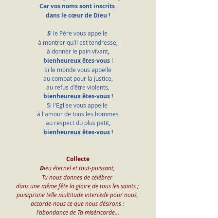
Car vos noms sont inscrits 
dans le cœur de Dieu !
S
i le Père vous appelle 
à montrer qu'Il est tendresse,
 à donner le pain vivant
, 
bienheureux êtes-vous
 !
 Si le monde vous appelle 
au combat pour la justice,
 au refus d'être violents, 
bienheureux êtes-vous !
Si l'Eglise vous appelle 
à l'amour de tous les hommes
 au respect du plus petit
, 
bienheureux êtes-vous !
Collecte
D
ieu éternel et tout-puissant, 
Tu nous donnes de célébrer 
dans une même fête la gloire de tous les saints ; 
puisqu’une telle multitude intercède pour nous, 
accorde-nous ce que nous désirons : 
l’abondance de Ta miséricorde…