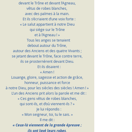
devant le Trône et devant l’Agneau,
vêtus de robes blanches, 
avec des palmes à la main.
    Et ils s’écriaient d’une voix forte :
« Le salut appartient à notre Dieu
qui siège sur le Trône
et à l’Agneau ! »
    Tous les anges se tenaient 
debout autour du Trône,
autour des Anciens et des quatre Vivants ;
se jetant devant le Trône, face contre terre,
ils se prosternèrent devant Dieu.
    Et ils disaient :
« Amen !
Louange, gloire, sagesse et action de grâce,
honneur, puissance et force
à notre Dieu, pour les siècles des siècles ! Amen ! »
    L’un des Anciens prit alors la parole et me dit :
« Ces gens vêtus de robes blanches,
qui sont-ils, et d’où viennent-ils ? »
    Je lui répondis :
« Mon seigneur, toi, tu le sais. »
Il me dit :
« Ceux-là viennent de la grande épreuve ;
ils ont lavé leurs robes,