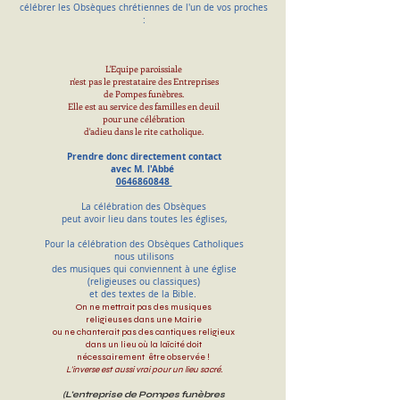
célébrer les Obsèques chrétiennes de l'un de vos proches
:
L'Equipe paroissiale
n'est pas le prestataire des Entreprises
de Pompes funèbres.
Elle est au service des familles en deuil
pour une célébration
d'adieu dans le rite catholique.
Prendre donc directement contact
avec
M. l'Abbé
0646860848
La célébration des Obsèques
peut avoir lieu dans toutes les églises,
Pour la célébration des Obsèques Catholiques
nous
utilisons
des musiques qui conviennent à une église
(religieuses ou classiques)
et des textes de la Bible.
On ne mettrait pas des musiques
religieuses dans une Mairie
ou ne chanterait pas des cantiques religieux
dans un lieu où la laïcité doit
nécessairement être observée !
L'inverse est aussi vrai
pour un lieu sacré.
(L'entreprise de Pompes funèbres