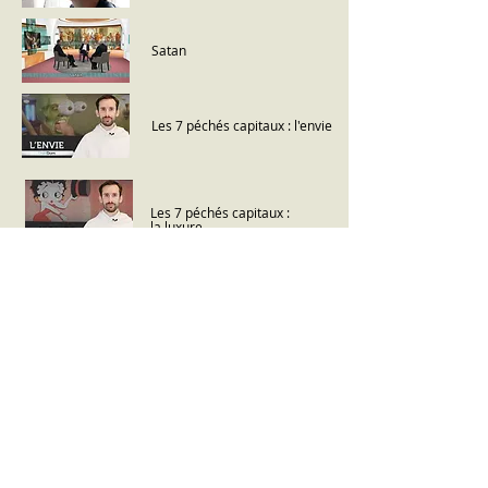
Satan
Les 7 péchés capitaux :
l'envie
Les 7 péchés capitaux :
la luxure
Les 7 péchés capitaux :
l'acédie
L'Orgueil
Le Diable existe t il
réellement ?