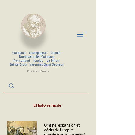
Cuiseaux
Champagnat
Condal
Dommartin-lès-Cuiseaux
Frontenaud
Joudes
Le Miroir
Sainte-Croix
Varennes-Saint-Sauveur
Diocèse d'Autun
L'Histoire facile
Origine, expansion et
déclin de l'Empire
romain (cartes animées)