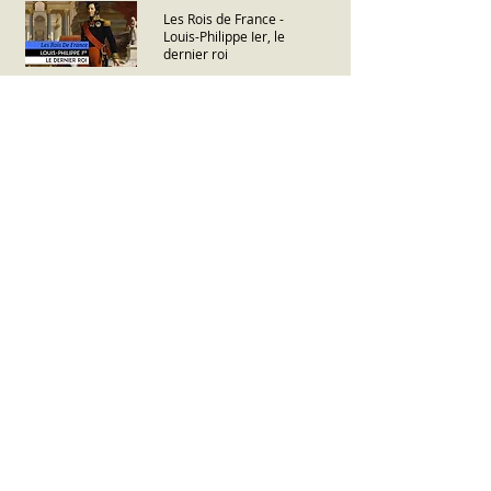
Les Rois de France -
Louis-Philippe Ier, le
dernier roi
Les Rois de France -
Napoléon III
Les 24 Présidents de la
République Française
L'ombre d'un doute -
Clemenceau contre la
paix
Schisme Orient/Occident
1054
Orthodoxie : Quèsaco ?