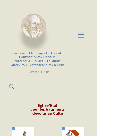
Cuiseaux
Champagnat
Condal
Dommartin-lès-Cuiseaux
Frontenaud
Joudes
Le Miroir
Sainte-Croix
Varennes-Saint-Sauveur
Diocèse d'Autun
Eglise/Etat
pour les
bâtiments
dévolus
au Culte