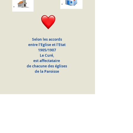
Selon les accords
entre l'Eglise et l'Etat
1905/1907
Le Curé,
est affectataire
de chacune des églises
de la Paroisse
P
AROISSE
S
AINT
B
ERNARD-
E
N-
B
RESSE
(Le Secrétariat est ouvert le vendredi de 9h30 à 11h30)
L'Abbé Eric HERTH
20, rue du Repos
71480 Cuiseaux
0646860848