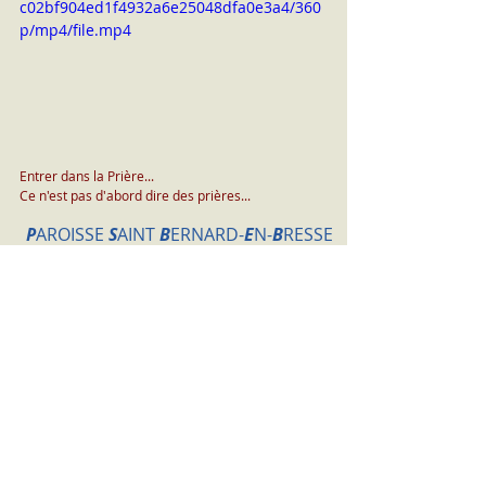
c02bf904ed1f4932a6e25048dfa0e3a4/360
p/mp4/file.mp4
Entrer dans la Prière... 
Ce n'est pas d'abord dire des prières...
P
AROISSE
S
AINT
B
ERNARD-
E
N-
B
RESSE
(Le Secrétariat est ouvert le vendredi de 9h30 à 11h30)
L'Abbé Eric HERTH
20, rue du Repos
71480 Cuiseaux
0646860848
ab.herth@gmail.com
paroisse.sbb@orange.fr
www.autun.catholique.fr
https://dons-autun.cath
olique.fr
Un site pour notre formation spirituelle
itersidereum.com