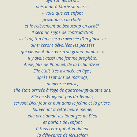
Syméon les bénit,
puis il dit à Marie sa mère :
« Voici que cet enfant
provoquera la chute 
et le relèvement de beaucoup en Israël.
Il sera un signe de contradiction
– et toi, ton âme sera traversée d’un glaive – :
ainsi seront dévoilées les pensées
qui viennent du cœur d’un grand nombre. »
Il y avait aussi une femme prophète,
Anne, fille de Phanuel, de la tribu d’Aser.
Elle était très avancée en âge ;
après sept ans de mariage,
demeurée veuve,
elle était arrivée à l’âge de quatre-vingt-quatre ans.
Elle ne s’éloignait pas du Temple,
servant Dieu jour et nuit dans le jeûne et la prière.
Survenant à cette heure même,
elle proclamait les louanges de Dieu
et parlait de l’enfant
à tous ceux qui attendaient
 la délivrance de Jérusalem.