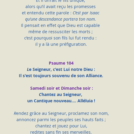
Et il offrait le fils unique, 
alors qu’il avait reçu les promesses 
et entendu cette parole : 
C’est par Isaac 
qu’une descendance portera ton nom
. 
Il pensait en effet que Dieu est capable 
même de ressusciter les morts ; 
c’est pourquoi son fils lui fut rendu : 
il y a là une préfiguration.
Psaume 104
L
e Seigneur, c'est Lui notre Dieu :
Il s'est toujours souvenu de son Alliance.
 Samedi soir et Dimanche soir :
C
hantez au Seigneur, 
un Cantique nouveau…. Alléluia !
R
endez grâce au Seigneur, proclamez son nom,
annoncez parmi les peuples ses hauts faits ;
chantez et jouez pour Lui,
redites sans fin ses merveilles.