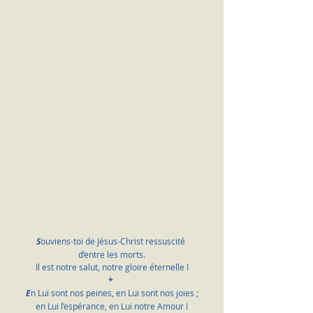
S
ouviens-toi de Jésus-Christ ressuscité 
d’entre les morts.
Il
 est notre salut, notre gloire éternelle !
+
E
n Lui sont nos peines, en Lui sont nos joies ;
en Lui l’espérance, en Lui notre Amour !