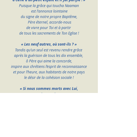
Puisque la grâce qui toucha Naaman
 est l’annonce lointaine
du signe de notre propre Baptême,
 Père éternel, accorde-nous
de vivre pour Toi et à partir 
de tous les sacrements de Ton Eglise !
« Les neuf autres, où sont-ils ? »
Tandis qu’un seul est revenu rendre grâce 
après la guérison de tous les dix ensemble, 
ô Père qui aime la concorde,
inspire aux chrétiens l’esprit de reconnaissance
et pour l’heure, aux habitants de notre pays
le désir de la cohésion sociale !
« Si nous sommes morts avec Lui,
avec Lui nous vivrons ! »
Fais-nous avancer et progresser 
Père d’infinie miséricorde,
dans la logique spirituelle de notre baptême :
apprendre chaque jour à mourir à nous-mêmes
pour mieux désirer vivre effectivement en Toi !