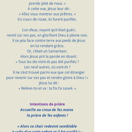
prends pitié de nous. »
    À cette vue, Jésus leur dit :
« Allez vous montrer aux prêtres. »
En cours de route, ils furent purifiés.
    L’un d’eux, voyant qu’il était guéri,
revint sur ses pas, en glorifiant Dieu à pleine voix.
    Il se jeta face contre terre aux pieds de Jésus
en lui rendant grâce.
Or, c’était un Samaritain.
    Alors Jésus prit la parole en disant :
« Tous les dix n’ont-ils pas été purifiés ?
Les neuf autres, où sont-ils ?
    Il ne s’est trouvé parmi eux que cet étranger
pour revenir sur ses pas et rendre gloire à Dieu ! »
    Jésus lui dit :
« Relève-toi et va : ta foi t’a sauvé. »
Intentions de prière
Accueille au creux de Tes mains 
la prière de Tes enfants !
« Alors sa chair redevint semblable
à celle d’un petit enfant et il fut purifié ! »