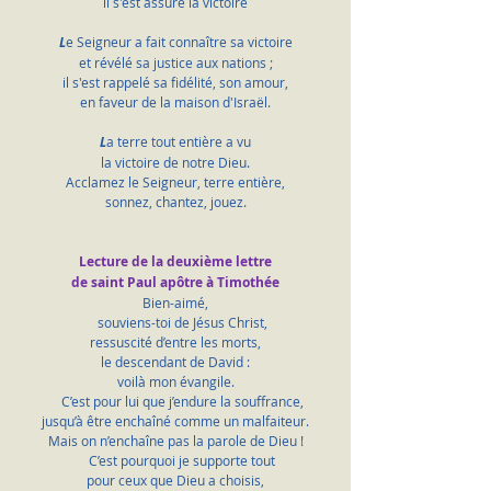
il s'est assuré la victoire
L
e Seigneur a fait connaître sa victoire
et révélé sa justice aux nations ;
il s'est rappelé sa fidélité, son amour,
en faveur de la maison d'Israël.
L
a terre tout entière a vu
la victoire de notre Dieu.
Acclamez le Seigneur, terre entière,
sonnez, chantez, jouez.
Lecture de la deuxième lettre 
de saint Paul apôtre à Timothée
Bien-aimé,
    souviens-toi de Jésus Christ,
ressuscité d’entre les morts,
le descendant de David :
voilà mon évangile.
    C’est pour lui que j’endure la souffrance,
jusqu’à être enchaîné comme un malfaiteur.
Mais on n’enchaîne pas la parole de Dieu !
    C’est pourquoi je supporte tout
pour ceux que Dieu a choisis,