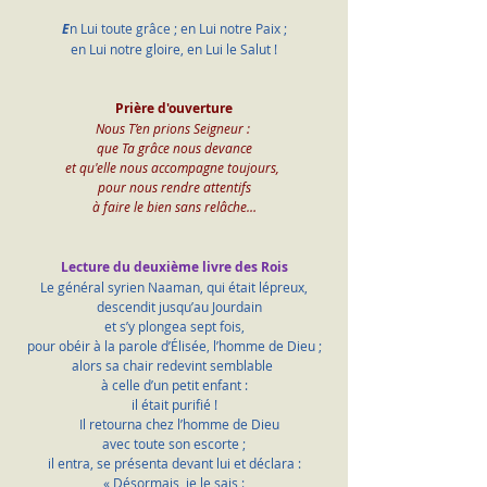
E
n Lui toute grâce ; en Lui notre Paix ;
en Lui notre gloire, en Lui le Salut !
Prière d'ouverture
Nous T’en prions Seigneur : 
que Ta grâce nous devance
et qu'elle nous accompagne toujours, 
pour nous rendre attentifs
à faire le bien sans relâche…
Lecture du deuxième livre des Rois
Le général syrien Naaman, qui était lépreux,
    descendit jusqu’au Jourdain 
et s’y plongea sept fois,
pour obéir à la parole d’Élisée, l’homme de Dieu ;
alors sa chair redevint semblable 
à celle d’un petit enfant :
il était purifié !
    Il retourna chez l’homme de Dieu 
avec toute son escorte ;
il entra, se présenta devant lui et déclara :
« Désormais, je le sais :