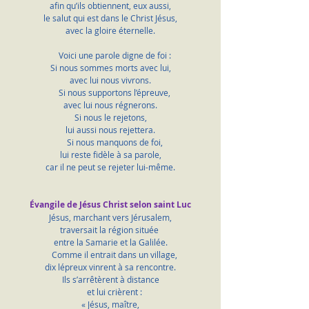
afin qu’ils obtiennent, eux aussi,
le salut qui est dans le Christ Jésus,
avec la gloire éternelle.
    Voici une parole digne de foi :
Si nous sommes morts avec lui,
avec lui nous vivrons.
    Si nous supportons l’épreuve,
avec lui nous régnerons.
Si nous le rejetons,
lui aussi nous rejettera.
    Si nous manquons de foi,
lui reste fidèle à sa parole,
car il ne peut se rejeter lui-même.
Évangile de Jésus Christ selon saint Luc
Jésus, marchant vers Jérusalem,
traversait la région située 
entre la Samarie et la Galilée.
    Comme il entrait dans un village,
dix lépreux vinrent à sa rencontre.
Ils s’arrêtèrent à distance
    et lui crièrent :
« Jésus, maître,