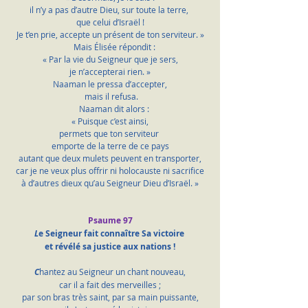
il n’y a pas d’autre Dieu, sur toute la terre, 
que celui d’Israël !
Je t’en prie, accepte un présent de ton serviteur. »
    Mais Élisée répondit :
« Par la vie du Seigneur que je sers,
je n’accepterai rien. »
Naaman le pressa d’accepter,
 mais il refusa.
    Naaman dit alors :
« Puisque c’est ainsi,
permets que ton serviteur 
emporte de la terre de ce pays
autant que deux mulets peuvent en transporter,
car je ne veux plus offrir ni holocauste ni sacrifice
à d’autres dieux qu’au Seigneur Dieu d’Israël. »
Psaume 97
L
e Seigneur fait connaître Sa victoire 
et révélé sa justice aux nations !
C
hantez au Seigneur un chant nouveau,
car il a fait des merveilles ;
par son bras très saint, par sa main puissante,