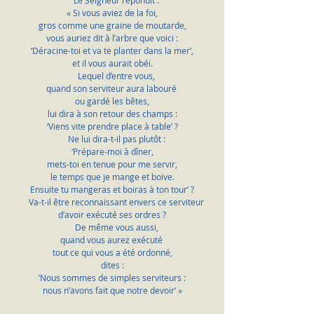
    Le Seigneur répondit :
« Si vous aviez de la foi,
gros comme une graine de moutarde,
vous auriez dit à l’arbre que voici :
‘Déracine-toi et va te planter dans la mer’,
et il vous aurait obéi.
    Lequel d’entre vous,
quand son serviteur aura labouré 
ou gardé les bêtes,
lui dira à son retour des champs :
‘Viens vite prendre place à table’ ?
    Ne lui dira-t-il pas plutôt :
‘Prépare-moi à dîner,
mets-toi en tenue pour me servir,
le temps que je mange et boive.
Ensuite tu mangeras et boiras à ton tour’ ?
    Va-t-il être reconnaissant envers ce serviteur
d’avoir exécuté ses ordres ?
    De même vous aussi,
quand vous aurez exécuté 
tout ce qui vous a été ordonné,
dites :
‘Nous sommes de simples serviteurs :
nous n’avons fait que notre devoir’ »