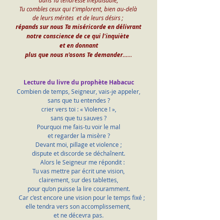
dans Ta tendresse inépuisable,
Tu combles ceux qui t'implorent, bien au-delà 
de leurs mérites  et de leurs désirs ; 
répands sur nous Ta miséricorde en délivrant
notre conscience de ce qui l'inquiète 
et en donnant
plus que nous n'osons Te demander…
…
Lecture du livre du prophète Habacuc
Combien de temps, Seigneur, vais-je appeler,
sans que tu entendes ?
crier vers toi : « Violence ! »,
sans que tu sauves ?
Pourquoi me fais-tu voir le mal
et regarder la misère ?
Devant moi, pillage et violence ;
dispute et discorde se déchaînent.
     Alors le Seigneur me répondit :
Tu vas mettre par écrit une vision,
clairement, sur des tablettes,
pour qu’on puisse la lire couramment.
    Car c’est encore une vision pour le temps fixé ;
elle tendra vers son accomplissement, 
et ne décevra pas.