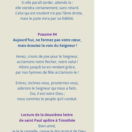
Si elle paraît tarder, attends-la :
elle viendra certainement, sans retard.
    Celui qui est insolent n’a pas l’âme droite,
mais le juste vivra par sa fidélité.
Psaume 94
Aujourd’hui, ne fermez pas votre cœur,
mais écoutez la voix du Seigneur !
Venez, crions de joie pour le Seigneur,
acclamons notre Rocher, notre salut !
Allons jusqu’à lui en rendant grâce,
par nos hymnes de fête acclamons-le !
Entrez, inclinez-vous, prosternez-vous,
adorons le Seigneur qui nous a faits.
Oui, il est notre Dieu ;
nous sommes le peuple qu’il conduit.
Lecture de la deuxième lettre 
de saint Paul apôtre à Timothée
Bien-aimé,
    je te le rappelle, ravive le don gratuit de Dieu