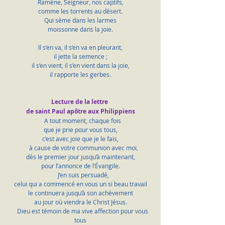
Ramène, Seigneur, nos captifs,
comme les torrents au désert.
Qui sème dans les larmes
moissonne dans la joie.
Il s’en va, il s’en va en pleurant,
il jette la semence ;
il s’en vient, il s’en vient dans la joie,
il rapporte les gerbes.
Lecture de la lettre 
de saint Paul apôtre aux Philippiens
    A tout moment, chaque fois 
que je prie pour vous tous,
c’est avec joie que je le fais,
    à cause de votre communion avec moi,
dès le premier jour jusqu’à maintenant,
pour l’annonce de l’Évangile.
    J’en suis persuadé,
celui qui a commencé en vous un si beau travail
le continuera jusqu’à son achèvement
au jour où viendra le Christ Jésus.
    Dieu est témoin de ma vive affection pour vous 
tous